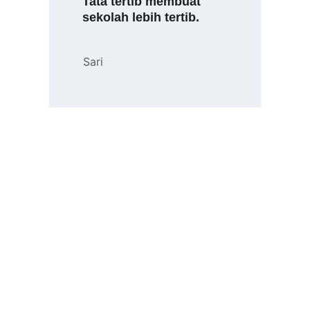
"
Tata tertib membuat 
sekolah lebih tertib.
Sari
SMA PASUNDAN 7 
BANDUNG
Sekolah yang berfokus pada 
pembetukan karakter peserta 
didik yang handal.
Jalan Kebonjati No. 31 Kebon 
Jeruk Kec. Andir Kota Bandung 
40181
______________